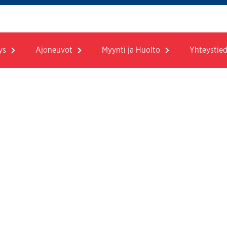
ys
Ajoneuvot
Myynti ja Huolto
Yhteystie