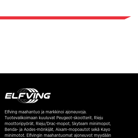
Elfving maahantuo ja markkinoi ajoneuvoja.
Tuotevalikoimaan kuuluvat Peugeot-skootterit, Rieju
moottoripyörät, Rieju/Drac-mopot, Skyteam minimopot,
Benda- ja Aodes-mönkijät, Aixam-mopoautot sekä Kayo
minimotot. Elfvingin maahantuomat ajoneuvot myydään