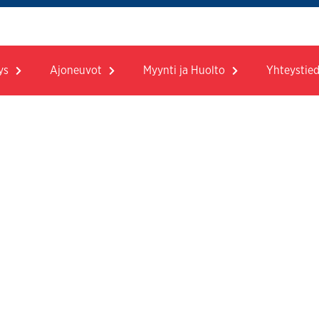
ys
Ajoneuvot
Myynti ja Huolto
Yhteystie