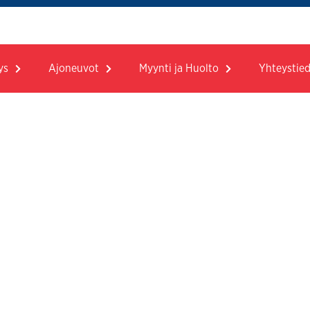
ys
Ajoneuvot
Myynti ja Huolto
Yhteystie