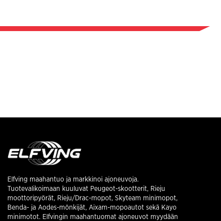
Elfving maahantuo ja markkinoi ajoneuvoja.
Tuotevalikoimaan kuuluvat Peugeot-skootterit, Rieju
moottoripyörät, Rieju/Drac-mopot, Skyteam minimopot,
Benda- ja Aodes-mönkijät, Aixam-mopoautot sekä Kayo
minimotot. Elfvingin maahantuomat ajoneuvot myydään