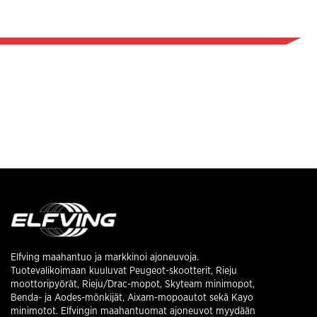
Elfving maahantuo ja markkinoi ajoneuvoja.
Tuotevalikoimaan kuuluvat Peugeot-skootterit, Rieju
moottoripyörät, Rieju/Drac-mopot, Skyteam minimopot,
Benda- ja Aodes-mönkijät, Aixam-mopoautot sekä Kayo
minimotot. Elfvingin maahantuomat ajoneuvot myydään