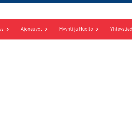
ys
Ajoneuvot
Myynti ja Huolto
Yhteystie