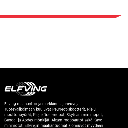
Elfving maahantuo ja markkinoi ajoneuvoja.
Tuotevalikoimaan kuuluvat Peugeot-skootterit, Rieju
moottoripyörät, Rieju/Drac-mopot, Skyteam minimopot,
Benda- ja Aodes-mönkijät, Aixam-mopoautot sekä Kayo
minimotot. Elfvingin maahantuomat ajoneuvot myydään