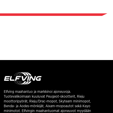
Elfving maahantuo ja markkinoi ajoneuvoja.
Tuotevalikoimaan kuuluvat Peugeot-skootterit, Rieju
moottoripyörät, Rieju/Drac-mopot, Skyteam minimopot,
Benda- ja Aodes-mönkijät, Aixam-mopoautot sekä Kayo
minimotot. Elfvingin maahantuomat ajoneuvot myydään