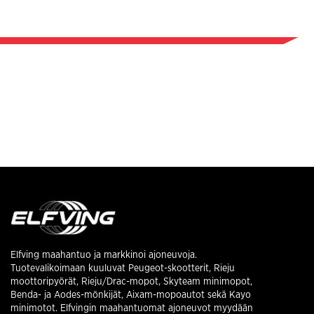
Elfving maahantuo ja markkinoi ajoneuvoja.
Tuotevalikoimaan kuuluvat Peugeot-skootterit, Rieju
moottoripyörät, Rieju/Drac-mopot, Skyteam minimopot,
Benda- ja Aodes-mönkijät, Aixam-mopoautot sekä Kayo
minimotot. Elfvingin maahantuomat ajoneuvot myydään