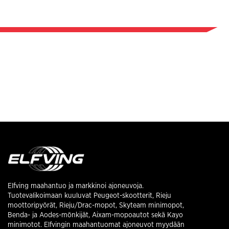
Elfving maahantuo ja markkinoi ajoneuvoja.
Tuotevalikoimaan kuuluvat Peugeot-skootterit, Rieju
moottoripyörät, Rieju/Drac-mopot, Skyteam minimopot,
Benda- ja Aodes-mönkijät, Aixam-mopoautot sekä Kayo
minimotot. Elfvingin maahantuomat ajoneuvot myydään