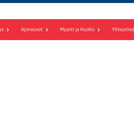
ys
Ajoneuvot
Myynti ja Huolto
Yhteystie