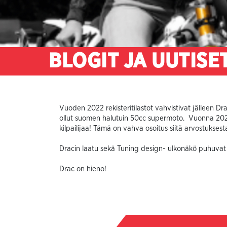
BLOGIT JA UUTISE
Vuoden 2022 rekisteritilastot vahvistivat jälleen D
ollut suomen halutuin 50cc supermoto. Vuonna 2022
kilpailijaa! Tämä on vahva osoitus siitä arvostukses
Dracin laatu sekä Tuning design- ulkonäkö puhuvat
Drac on hieno!