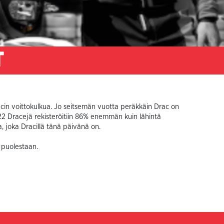
T
racin voittokulkua. Jo seitsemän vuotta peräkkäin Drac on
 Dracejä rekisteröitiin 86% enemmän kuin lähintä
ta, joka Dracillä tänä päivänä on.
 puolestaan.