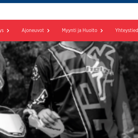
ys
Ajoneuvot
Myynti ja Huolto
Yhteystie